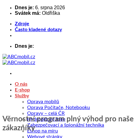
Přeskočit
Dnes je:
6. srpna 2026
Svátek má:
Oldřiška
na
obsah
Zdroje
Často kladené dotazy
Dnes je:
O nás
E-shop
Služby
Oprava mobilů
Oprava Počítače, Notebooku
Opravy – celá ČR
Věrnostní program plný výhod pro naše
Hydrogélové fólie
Zabezpečovací a špionážní technika
zákazníky
Eshop na míru
Webové stránky