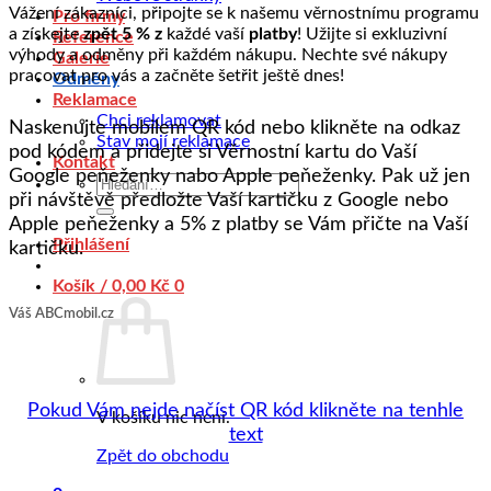
Vážení zákazníci, připojte se k našemu věrnostnímu programu
Pro firmy
a získejte
zpět 5 %
z
každé vaší
platby
! Užijte si exkluzivní
Reference
výhody a odměny při každém nákupu. Nechte své nákupy
Galerie
pracovat pro vás a začněte šetřit ještě dnes!
Odměny
Reklamace
Chci reklamovat
Naskenujte mobilem QR kód nebo klikněte na odkaz
Stav mojí reklamace
pod kódem a přidejte si Věrnostní kartu do Vaší
Kontakt
Google peňeženky nabo Apple peňeženky. Pak už jen
Hledat:
při návštěvě předložte Vaší kartičku z Google nebo
Apple peňeženky a 5% z platby se Vám přičte na Vaší
Přihlášení
kartičku.
Košík /
0,00
Kč
0
Váš ABCmobil.cz
Pokud Vám nejde načíst QR kód klikněte na tenhle
V košíku nic není.
text
Zpět do obchodu