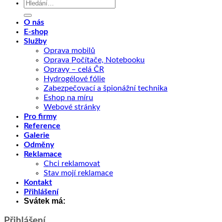
Hledat:
O nás
E-shop
Služby
Oprava mobilů
Oprava Počítače, Notebooku
Opravy – celá ČR
Hydrogélové fólie
Zabezpečovací a špionážní technika
Eshop na míru
Webové stránky
Pro firmy
Reference
Galerie
Odměny
Reklamace
Chci reklamovat
Stav mojí reklamace
Kontakt
Přihlášení
Svátek má:
Přihlášení