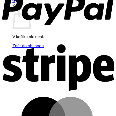
0
Košík
V košíku nic není.
Zpět do obchodu