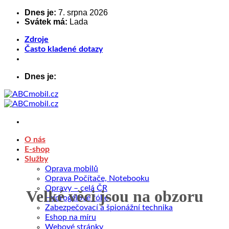
Přeskočit
Dnes je:
7. srpna 2026
Svátek má:
Lada
na
obsah
Zdroje
Často kladené dotazy
Dnes je:
O nás
E-shop
Služby
Oprava mobilů
Oprava Počítače, Notebooku
Opravy – celá ČR
Velké věci jsou na obzoru
Hydrogélové fólie
Zabezpečovací a špionážní technika
Eshop na míru
Webové stránky