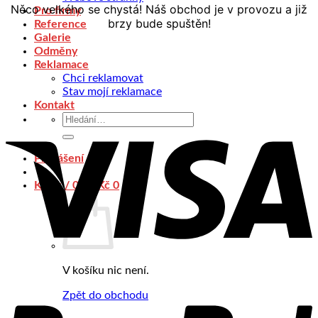
Něco velkého se chystá! Náš obchod je v provozu a již
Pro firmy
brzy bude spuštěn!
Reference
Galerie
Odměny
Reklamace
Chci reklamovat
Stav mojí reklamace
Kontakt
Hledat:
Přihlášení
Košík /
0,00
Kč
0
V košíku nic není.
Zpět do obchodu