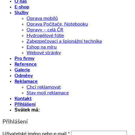
O nás
E-shop
Služby
Oprava mobilů
Oprava Počítače, Notebooku
Opravy – celá ČR
Hydrogélové fólie
Zabezpečovací a špionážní technika
Eshop na míru
Webové stránky
Pro firmy
Reference
Galerie
Odměny
Reklamace
Chci reklamovat
Stav mojí reklamace
Kontakt
Přihlášení
Svátek má:
Přihlášení
Povinné
Uživatelské jméno nebo e-mail
*