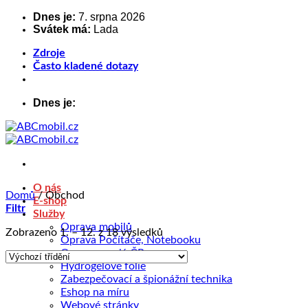
Přeskočit
Dnes je:
7. srpna 2026
Svátek má:
Lada
na
obsah
Zdroje
Často kladené dotazy
Dnes je:
O nás
Domů
/
Obchod
E-shop
Filtr
Služby
Oprava mobilů
Zobrazeno 1. – 12. z 18 výsledků
Oprava Počítače, Notebooku
Opravy – celá ČR
Hydrogélové fólie
Zabezpečovací a špionážní technika
Eshop na míru
Webové stránky