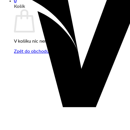
0
Košík
V košíku nic není.
Zpět do obchodu